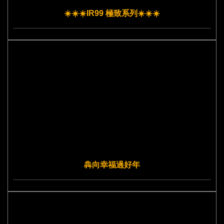
☀️☀️☀️IR99 極致系列☀️☀️☀️
犇向幸福過好年