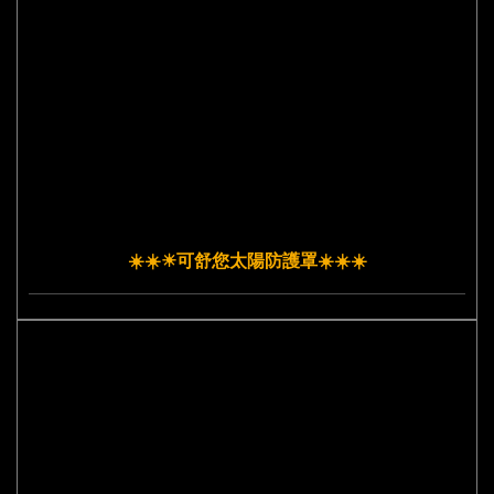
☀️☀️☀可舒您太陽防護罩️☀️☀️☀️