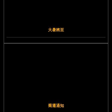
大暑將至
喬遷通知