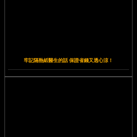
牢記隔熱紙醫生的話 保證省錢又透心涼！