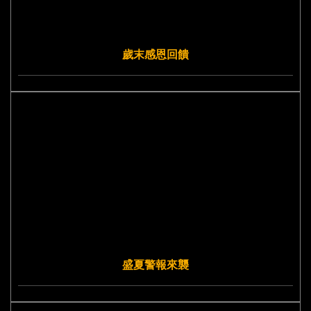
歲末感恩回饋
盛夏警報來襲