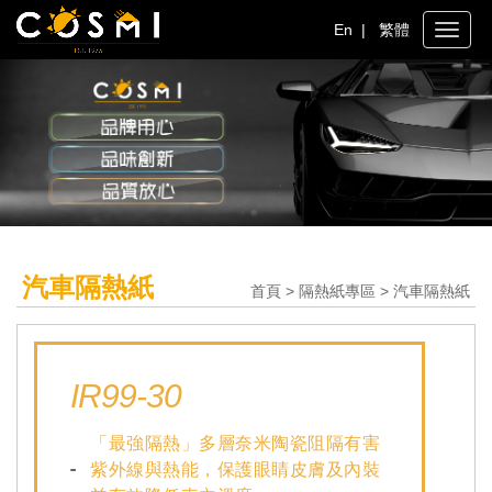
En
|
繁體
Toggle
naviga
汽車隔熱紙
首頁 > 隔熱紙專區 > 汽車隔熱紙
IR99-30
「最強隔熱」多層奈米陶瓷阻隔有害
紫外線與熱能，保護眼睛皮膚及內裝