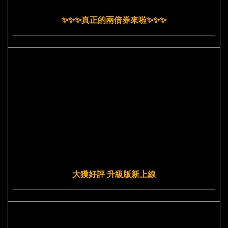
✨✨✨真正的兩倍券來啦✨✨✨
大獲好評 升級版新上線