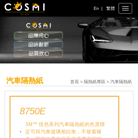
En
|
繁體
Toggle
naviga
汽車隔熱紙
首頁 > 隔熱紙專區 > 汽車隔熱紙
8750E
3M™ 恆色系列汽車隔熱紙的色度穩
定可與汽車玻璃相抗衡，不發紫褪