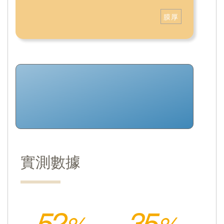
膜厚
實測數據
52
35