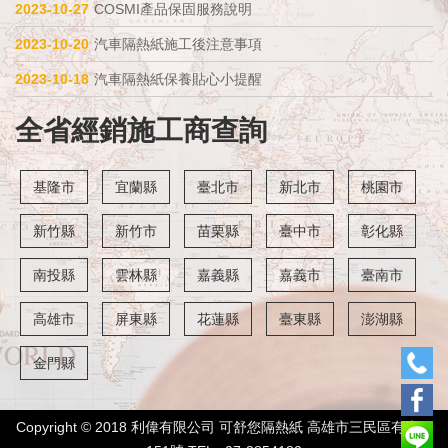
2023-10-27
COSMI產品保固服務說明
2023-10-20
汽車隔熱紙施工後注意事項
2023-10-18
汽車隔熱紙保養貼心小提醒
全省經銷施工商查詢
基隆市
宜蘭縣
臺北市
新北市
桃園市
新竹縣
新竹市
苗栗縣
臺中市
彰化縣
南投縣
雲林縣
嘉義縣
嘉義市
臺南市
高雄市
屏東縣
花蓮縣
臺東縣
澎湖縣
金門縣
Copyright © 2018 利偉有限公司 可舒您隔熱紙 高雄市三民區有光路