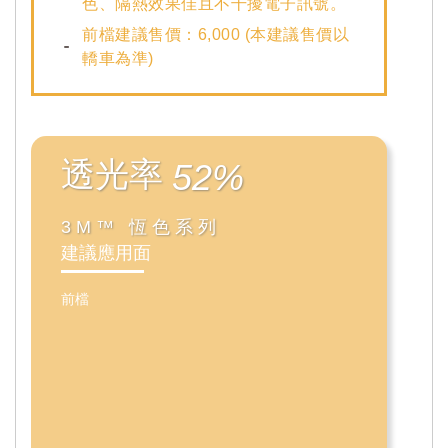
色、隔熱效果佳且不干擾電子訊號。
前檔建議售價：6,000 (本建議售價以
轎車為準)
透光率
52%
3M™ 恆色系列
建議應用面
前檔