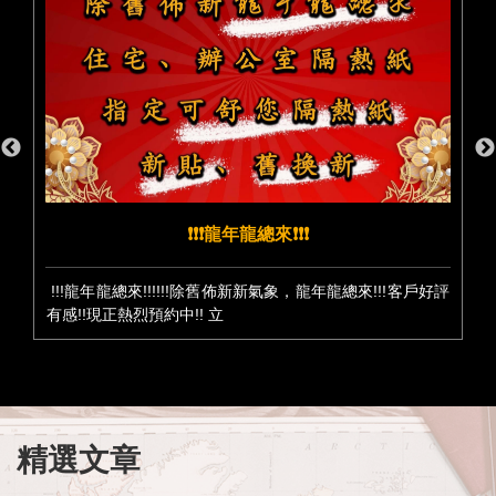
❗️❗️❗️龍年龍總來❗️❗️❗️
!!!龍年龍總來!!!!!!除舊佈新新氣象，龍年龍總來!!!客戶好評
有感!!現正熱烈預約中!! 立
精選文章